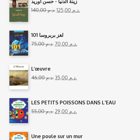
زينة الدنيا - حسن أوريد
140,00
د.م.
125,00
د.م.
101 لغز بربروسا
75,00
د.م.
70,00
د.م.
L’œuvre
46,00
د.م.
35,00
د.م.
LES PETITS POISSONS DANS L'EAU
55,00
د.م.
29,00
د.م.
Une poule sur un mur