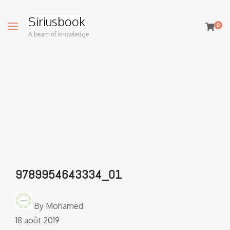
Siriusbook
0
A beam of knowledge
9789954643334_01
By
Mohamed
18 août 2019