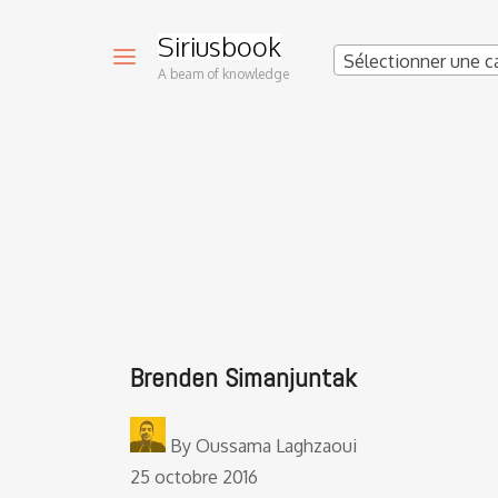
Siriusbook
Sélectionner une c
A beam of knowledge
Brenden Simanjuntak
By
Oussama Laghzaoui
25 octobre 2016