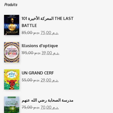
Produits
المعركة الأخيرة 101 THE LAST
BATTLE
85,00
د.م.
75,00
د.م.
Illusions d'optique
195,00
د.م.
39,00
د.م.
UN GRAND CERF
55,00
د.م.
29,00
د.م.
مدرسة الصحابة رضي الله عنهم
75,00
د.م.
70,00
د.م.