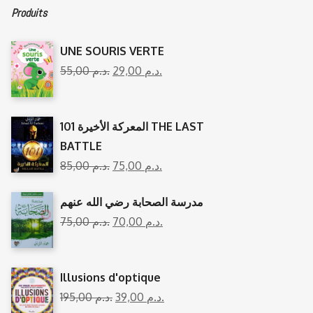
Produits
UNE SOURIS VERTE
55,00
د.م.
29,00
د.م.
المعركة الأخيرة 101 THE LAST
BATTLE
85,00
د.م.
75,00
د.م.
مدرسة الصحابة رضي الله عنهم
75,00
د.م.
70,00
د.م.
Illusions d'optique
195,00
د.م.
39,00
د.م.