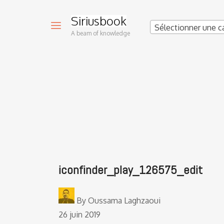
Siriusbook
Sélectionner une c
A beam of knowledge
iconfinder_play_126575_edit
By
Oussama Laghzaoui
26 juin 2019