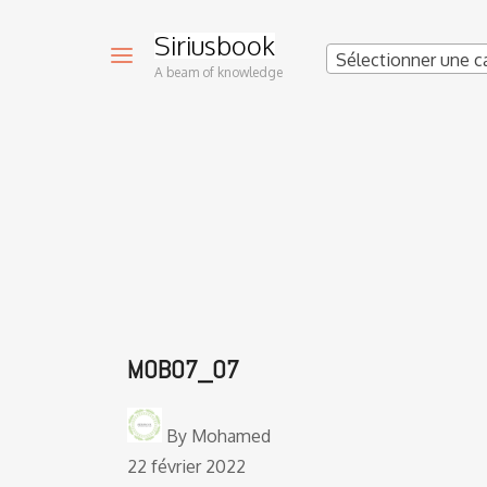
Siriusbook
Sélectionner une c
A beam of knowledge
MOB07_07
By
Mohamed
22 février 2022