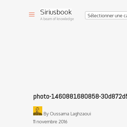
Siriusbook
Sélectionner une c
A beam of knowledge
photo-1460881680858-30d872d
By
Oussama Laghzaoui
11 novembre 2016