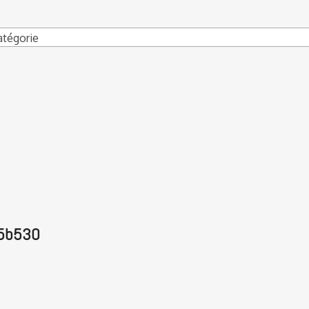
atégorie
5b530