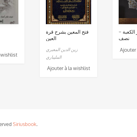
 الكعبة
فتح المعين بشرح قرة
نصف
العين
زين الدين المعبري
Ajouter 
 wishlist
المليباري
Ajouter à la wishlist
served
Siriusbook
.