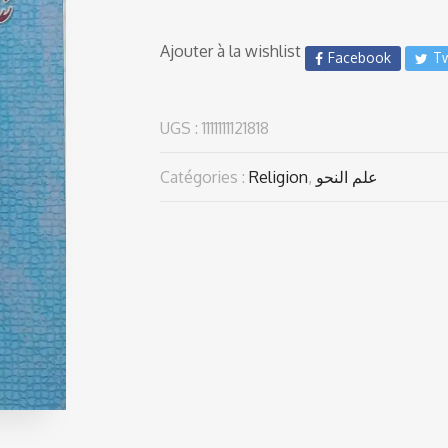
Ajouter à la wishlist
Facebook
Tw
UGS :
1111111121818
Catégories :
Religion
,
علم النحو