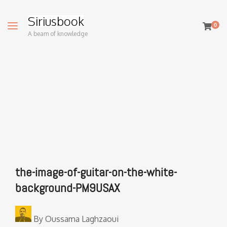
Siriusbook
0
A beam of knowledge
the-image-of-guitar-on-the-white-
background-PM9USAX
By
Oussama Laghzaoui